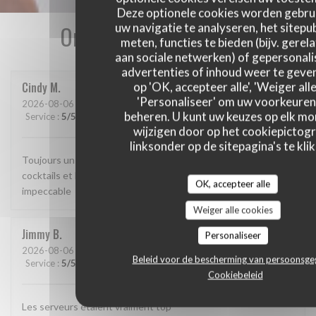
Deze optionele cookies worden gebru
Onze gastbeoordelingen
uw navigatie te analyseren, het sitepub
meten, functies te bieden (bijv. gerel
aan sociale netwerken) of gepersonal
advertenties of inhoud weer te geven
Cindy
M
op 'OK, accepteer alle', 'Weiger alle
'Personaliseer' om uw voorkeuren
2026-08-06
- 20:30 - Gasten 3
beheren. U kunt uw keuzes op elk m
Service
:
5
/5
Atmosfeer
:
5
/5
Keuken
:
5
/5
Kwaliteit / Prijs
:
5
/5
wijzigen door op het cookiepictog
linksonder op de sitepagina's te klik
Toujours un plaisir de passer une soirée rythmée par les
cocktails et les plats à la cuisson maîtrisée. Service
OK, accepteer alle
impeccable
Weiger alle cookies
Jimmy
B
Personaliseer
2026-08-06
- 20:30 - Gasten 4
Beleid voor de bescherming van persoonsg
Service
:
5
/5
Atmosfeer
:
5
/5
Keuken
:
5
/5
Kwaliteit / Prijs
:
5
/5
Cookiebeleid
Les serveurs étaient vraiment top