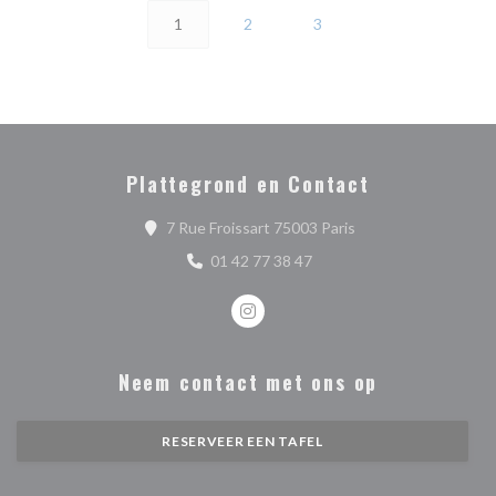
1
2
3
Plattegrond en Contact
((opent in een nieuw
7 Rue Froissart 75003 Paris
01 42 77 38 47
Instagram ((opent in een nieuw ve
Neem contact met ons op
RESERVEER EEN TAFEL