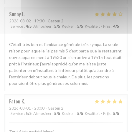
Sunny
L
2026-08-02
- 19:30 - Gasten 2
Service
:
4
/5
Atmosfeer
:
5
/5
Keuken
:
5
/5
Kwaliteit / Prijs
:
4
/5
C'était très bon et l'ambiance générale très sympa. La seule
raison pour laquelle j'ai pas mis 5 c'est parce que le restaurant
ouvre apparemment à 19h30 or si on arrive à 19h15 tout était
prêt à l'intérieur, j'aurai apprécié qu’on me laisse juste
patienter en m'installant à l'intérieur plutôt qu'attendre à
l'extérieur debout sous la chaleur. De plus, les portions
pourraient être plus généreuses selon moi.
Fatou
K
2026-08-01
- 20:00 - Gasten 2
Service
:
5
/5
Atmosfeer
:
5
/5
Keuken
:
5
/5
Kwaliteit / Prijs
:
5
/5
Tout était parfait! Merci