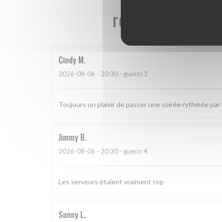
reviews_from_ou
Cindy
M
2026-08-06
- 20:30 - guests 3
Toujours un plaisir de passer une soirée rythmée par l
Jimmy
B
2026-08-06
- 20:30 - guests 4
Les serveurs étaient vraiment top
Sunny
L