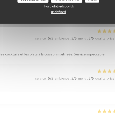
r_clients_following_booking
Fortrolighedspolitik
undefined
service
:
5
/5
ambience
:
5
/5
menu
:
5
/5
quality_price
es cocktails et les plats à la cuisson maîtrisée. Service impeccable
service
:
5
/5
ambience
:
5
/5
menu
:
5
/5
quality_price