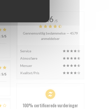
4.6
/5
Gennemsnitlig bedømmelse —
4579
:
5
/5
anmeldelser
Service
Atmosfære
Menuer
Kvalitet/Pris
:
5
/5
100% certificerede vurderinger