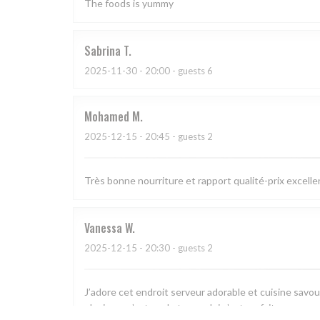
The foods is yummy
Sabrina
T
2025-11-30
- 20:00 - guests 6
Mohamed
M
2025-12-15
- 20:45 - guests 2
Très bonne nourriture et rapport qualité-prix excelle
Vanessa
W
2025-12-15
- 20:30 - guests 2
J’adore cet endroit serveur adorable et cuisine savo
plusieurs c’est cool et pour dej c’est parfait