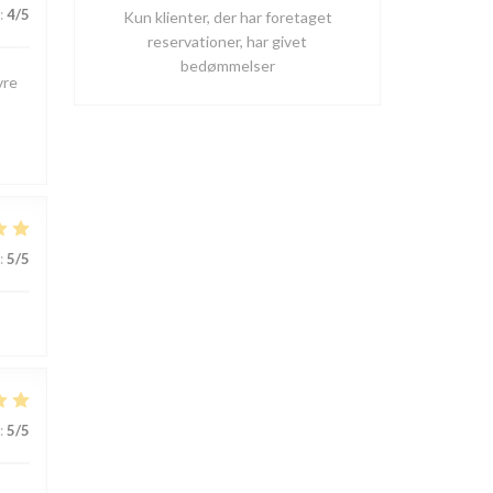
:
4
/5
Kun klienter, der har foretaget
reservationer, har givet
bedømmelser
vre
:
5
/5
:
5
/5