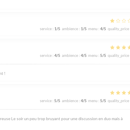
service
:
1
/5
ambience
:
1
/5
menu
:
4
/5
quality_price
service
:
4
/5
ambience
:
4
/5
menu
:
5
/5
quality_price
nt !
service
:
5
/5
ambience
:
4
/5
menu
:
5
/5
quality_price
ureuse Le soir un peu trop bruyant pour une discussion en duo mais à